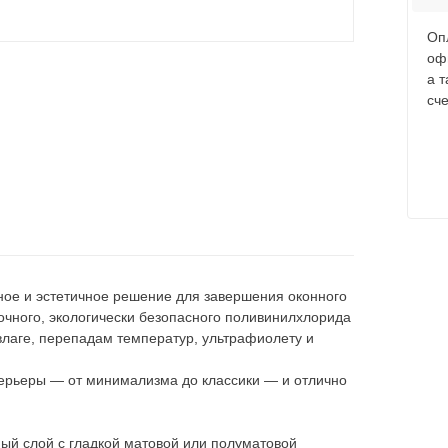
Оп
оф
а 
сче
ное и эстетичное решение для завершения оконного
очного, экологически безопасного поливинилхлорида
влаге, перепадам температур, ультрафиолету и
терьеры — от минимализма до классики — и отлично
ый слой с гладкой матовой или полуматовой