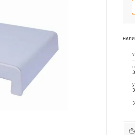
НАЛИ
у
п
З
у
З
3