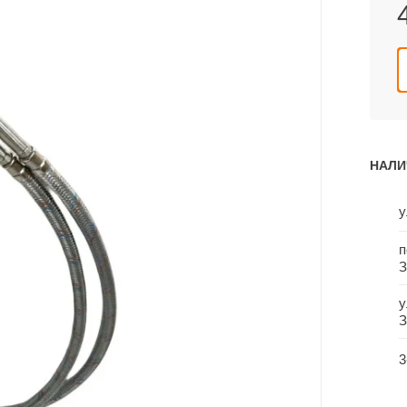
НАЛИ
у
п
З
у
З
3