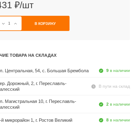
431 ₽/шт
В КОРЗИНУ
ЧИЕ ТОВАРА НА СКЛАДАХ
л. Центральная, 54, c. Большая Брембола
9
в наличии
ер. Дорожный, 2, г. Переславль-
В пути на склад
алесский
л. Магистральная 10, г. Переславль-
2
в наличии
алесский
-й микрорайон 1, г. Ростов Великий
8
в наличии