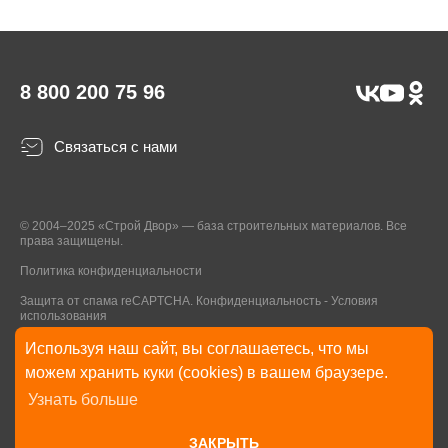
8 800 200 75 96
Связаться с нами
© 2004–2025 «Строй Двор» — база строительных материалов. Все
права защищены.
Политика конфиденциальности
Защита от спама reCAPTCHA.
Конфиденциальность
-
Условия
использования
Используя наш сайт, вы соглашаетесь, что мы
* Указанные на Сайте цены, комплектации, описания и технические
можем хранить куки (cookies) в вашем браузере.
характеристики могут быть изменены в любое время без уведомления
Узнать больше
пользователей Сайта. Внешний вид товаров и упаковки может
отличаться от изображенных на Сайте.
ЗАКРЫТЬ