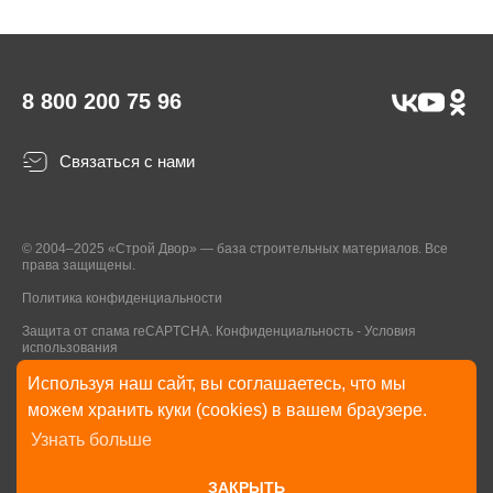
8 800 200 75 96
Связаться с нами
© 2004–2025 «Строй Двор» — база строительных материалов. Все
права защищены.
Политика конфиденциальности
Защита от спама reCAPTCHA.
Конфиденциальность
-
Условия
использования
Используя наш сайт, вы соглашаетесь, что мы
* Указанные на Сайте цены, комплектации, описания и технические
можем хранить куки (cookies) в вашем браузере.
характеристики могут быть изменены в любое время без уведомления
Узнать больше
пользователей Сайта. Внешний вид товаров и упаковки может
отличаться от изображенных на Сайте.
ЗАКРЫТЬ