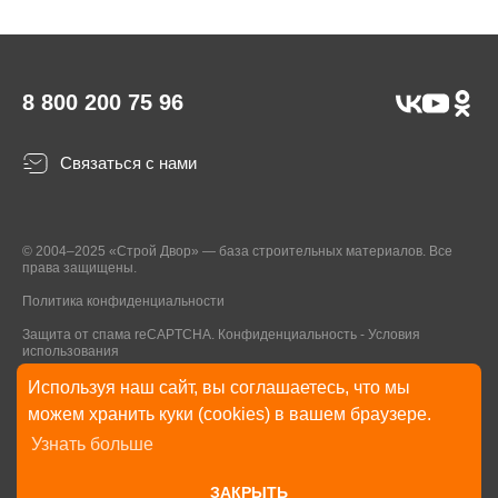
8 800 200 75 96
Связаться с нами
© 2004–2025 «Строй Двор» — база строительных материалов. Все
права защищены.
Политика конфиденциальности
Защита от спама reCAPTCHA.
Конфиденциальность
-
Условия
использования
Используя наш сайт, вы соглашаетесь, что мы
* Указанные на Сайте цены, комплектации, описания и технические
можем хранить куки (cookies) в вашем браузере.
характеристики могут быть изменены в любое время без уведомления
Узнать больше
пользователей Сайта. Внешний вид товаров и упаковки может
отличаться от изображенных на Сайте.
ЗАКРЫТЬ