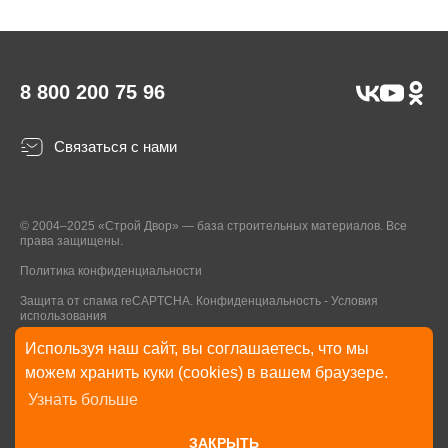
8 800 200 75 96
Связаться с нами
© 2004–2025 «Строй Двор» — база строительных материалов. Все
права защищены.
Политика конфиденциальности
Защита от спама reCAPTCHA.
Конфиденциальность
-
Условия
использования
Используя наш сайт, вы соглашаетесь, что мы
* Указанные на Сайте цены, комплектации, описания и технические
можем хранить куки (cookies) в вашем браузере.
характеристики могут быть изменены в любое время без уведомления
Узнать больше
пользователей Сайта. Внешний вид товаров и упаковки может
отличаться от изображенных на Сайте.
ЗАКРЫТЬ