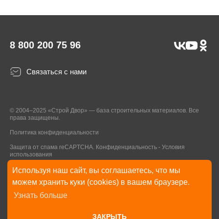
8 800 200 75 96
Связаться с нами
© 2004–2025 «Строй Двор» — база строительных материалов. Все
права защищены.
Политика конфиденциальности
Защита от спама reCAPTCHA.
Конфиденциальность
-
Условия
использования
Используя наш сайт, вы соглашаетесь, что мы
* Указанные на Сайте цены, комплектации, описания и технические
можем хранить куки (cookies) в вашем браузере.
характеристики могут быть изменены в любое время без уведомления
Узнать больше
пользователей Сайта. Внешний вид товаров и упаковки может
отличаться от изображенных на Сайте.
ЗАКРЫТЬ