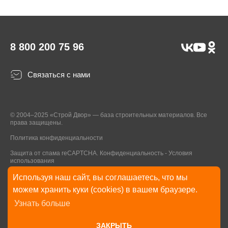
8 800 200 75 96
Связаться с нами
© 2004–2025 «Строй Двор» — база строительных материалов. Все
права защищены.
Политика конфиденциальности
Защита от спама reCAPTCHA.
Конфиденциальность
-
Условия
использования
Используя наш сайт, вы соглашаетесь, что мы
* Указанные на Сайте цены, комплектации, описания и технические
можем хранить куки (cookies) в вашем браузере.
характеристики могут быть изменены в любое время без уведомления
Узнать больше
пользователей Сайта. Внешний вид товаров и упаковки может
отличаться от изображенных на Сайте.
ЗАКРЫТЬ