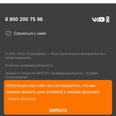
8 800 200 75 96
Связаться с нами
© 2004–2025 «Строй Двор» — база строительных материалов. Все
права защищены.
Политика конфиденциальности
Защита от спама reCAPTCHA.
Конфиденциальность
-
Условия
использования
Используя наш сайт, вы соглашаетесь, что мы
* Указанные на Сайте цены, комплектации, описания и технические
можем хранить куки (cookies) в вашем браузере.
характеристики могут быть изменены в любое время без уведомления
Узнать больше
пользователей Сайта. Внешний вид товаров и упаковки может
отличаться от изображенных на Сайте.
ЗАКРЫТЬ