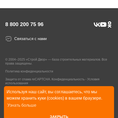
8 800 200 75 96
Связаться с нами
© 2004–2025 «Строй Двор» — база строительных материалов. Все
права защищены.
Политика конфиденциальности
Защита от спама reCAPTCHA.
Конфиденциальность
-
Условия
использования
Используя наш сайт, вы соглашаетесь, что мы
* Указанные на Сайте цены, комплектации, описания и технические
можем хранить куки (cookies) в вашем браузере.
характеристики могут быть изменены в любое время без уведомления
Узнать больше
пользователей Сайта. Внешний вид товаров и упаковки может
отличаться от изображенных на Сайте.
ЗАКРЫТЬ