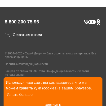
8 800 200 75 96
Связаться с нами
© 2004–2025 «Строй Двор» — база строительных материалов. Все
права защищены.
Политика конфиденциальности
Защита от спама reCAPTCHA.
Конфиденциальность
-
Условия
использования
Используя наш сайт, вы соглашаетесь, что мы
* Указанные на Сайте цены, комплектации, описания и технические
можем хранить куки (cookies) в вашем браузере.
характеристики могут быть изменены в любое время без уведомления
Узнать больше
пользователей Сайта. Внешний вид товаров и упаковки может
отличаться от изображенных на Сайте.
ЗАКРЫТЬ