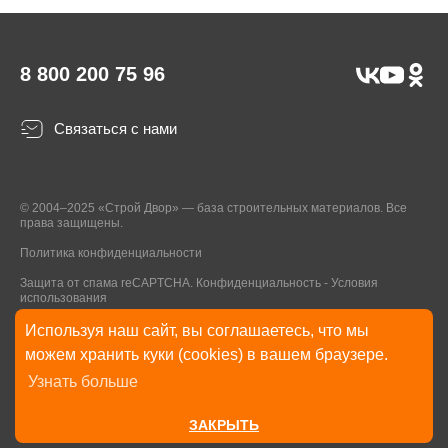
8 800 200 75 96
Связаться с нами
© 2004–2025 «Строй Двор» — база строительных материалов. Все
права защищены.
Политика конфиденциальности
Защита от спама reCAPTCHA.
Конфиденциальность
-
Условия
использования
Используя наш сайт, вы соглашаетесь, что мы
* Указанные на Сайте цены, комплектации, описания и технические
можем хранить куки (cookies) в вашем браузере.
характеристики могут быть изменены в любое время без уведомления
Узнать больше
пользователей Сайта. Внешний вид товаров и упаковки может
отличаться от изображенных на Сайте.
ЗАКРЫТЬ