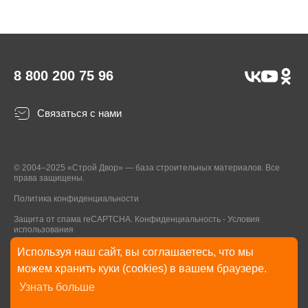
8 800 200 75 96
Связаться с нами
© 2004–2025 «Строй Двор» — база строительных материалов. Все
права защищены.
Политика конфиденциальности
Защита от спама reCAPTCHA.
Конфиденциальность
-
Условия
использования
Используя наш сайт, вы соглашаетесь, что мы
* Указанные на Сайте цены, комплектации, описания и технические
можем хранить куки (cookies) в вашем браузере.
характеристики могут быть изменены в любое время без уведомления
Узнать больше
пользователей Сайта. Внешний вид товаров и упаковки может
отличаться от изображенных на Сайте.