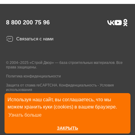
8 800 200 75 96
Связаться с нами
© 2004–2025 «Строй Двор» — база строительных материалов. Все
права защищены.
Политика конфиденциальности
Защита от спама reCAPTCHA.
Конфиденциальность
-
Условия
использования
Используя наш сайт, вы соглашаетесь, что мы
* Указанные на Сайте цены, комплектации, описания и технические
можем хранить куки (cookies) в вашем браузере.
характеристики могут быть изменены в любое время без уведомления
Узнать больше
пользователей Сайта. Внешний вид товаров и упаковки может
отличаться от изображенных на Сайте.
ЗАКРЫТЬ