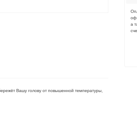
Оп
оф
а 
сче
бережёт Вашу голову от повышенной температуры,