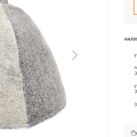
НАЛИ
у
п
З
у
З
3