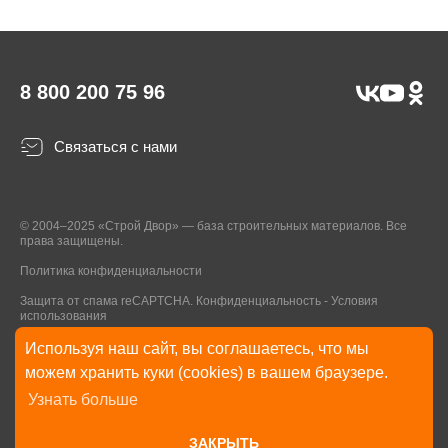
8 800 200 75 96
Связаться с нами
© 2004–2025 «Строй Двор» — база строительных материалов. Все
права защищены.
Политика конфиденциальности
Защита от спама reCAPTCHA.
Конфиденциальность
-
Условия
использования
Используя наш сайт, вы соглашаетесь, что мы
* Указанные на Сайте цены, комплектации, описания и технические
можем хранить куки (cookies) в вашем браузере.
характеристики могут быть изменены в любое время без уведомления
Узнать больше
пользователей Сайта. Внешний вид товаров и упаковки может
отличаться от изображенных на Сайте.
ЗАКРЫТЬ