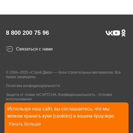
8 800 200 75 96
Связаться с нами
© 2004–2025 «Строй Двор» — база строительных материалов. Все
права защищены.
Политика конфиденциальности
Защита от спама reCAPTCHA.
Конфиденциальность
-
Условия
использования
Используя наш сайт, вы соглашаетесь, что мы
* Указанные на Сайте цены, комплектации, описания и технические
можем хранить куки (cookies) в вашем браузере.
характеристики могут быть изменены в любое время без уведомления
Узнать больше
пользователей Сайта. Внешний вид товаров и упаковки может
отличаться от изображенных на Сайте.