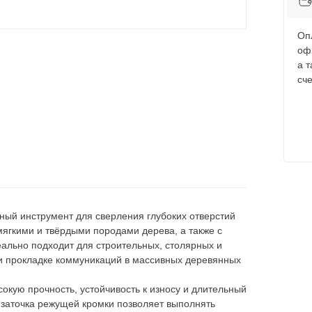
Оп
оф
а 
сче
ый инструмент для сверления глубоких отверстий
ягкими и твёрдыми породами дерева, а также с
ально подходит для строительных, столярных и
 при прокладке коммуникаций в массивных деревянных
сокую прочность, устойчивость к износу и длительный
 заточка режущей кромки позволяет выполнять