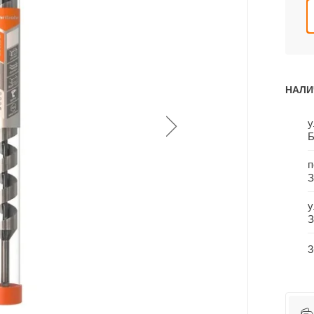
НАЛИ
у
Б
п
З
у
З
3