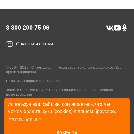
8 800 200 75 96
Связаться с нами
© 2004–2025 «Строй Двор» — база строительных материалов. Все
права защищены.
Политика конфиденциальности
Защита от спама reCAPTCHA.
Конфиденциальность
-
Условия
использования
Используя наш сайт, вы соглашаетесь, что мы
* Указанные на Сайте цены, комплектации, описания и технические
можем хранить куки (cookies) в вашем браузере.
характеристики могут быть изменены в любое время без уведомления
Узнать больше
пользователей Сайта. Внешний вид товаров и упаковки может
отличаться от изображенных на Сайте.
ЗАКРЫТЬ