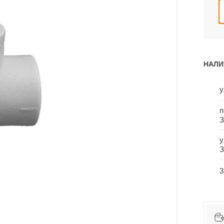
НАЛИ
у
п
З
у
З
3