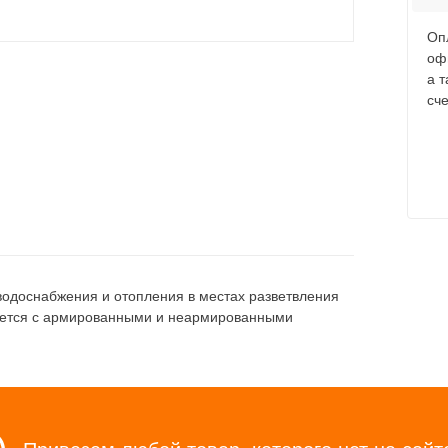
Оп
оф
а 
сче
водоснабжения и отопления в местах разветвления
куется с армированными и неармированными