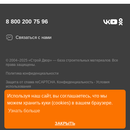
8 800 200 75 96
Связаться с нами
© 2004–2025 «Строй Двор» — база строительных материалов. Все
права защищены.
Политика конфиденциальности
Защита от спама reCAPTCHA.
Конфиденциальность
-
Условия
использования
Используя наш сайт, вы соглашаетесь, что мы
* Указанные на Сайте цены, комплектации, описания и технические
можем хранить куки (cookies) в вашем браузере.
характеристики могут быть изменены в любое время без уведомления
Узнать больше
пользователей Сайта. Внешний вид товаров и упаковки может
отличаться от изображенных на Сайте.
ЗАКРЫТЬ