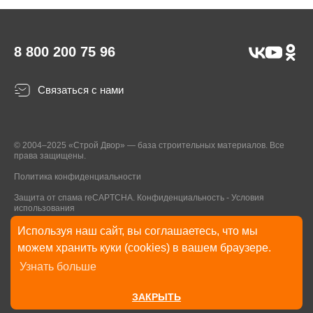
8 800 200 75 96
Связаться с нами
© 2004–2025 «Строй Двор» — база строительных материалов. Все
права защищены.
Политика конфиденциальности
Защита от спама reCAPTCHA.
Конфиденциальность
-
Условия
использования
Используя наш сайт, вы соглашаетесь, что мы
* Указанные на Сайте цены, комплектации, описания и технические
можем хранить куки (cookies) в вашем браузере.
характеристики могут быть изменены в любое время без уведомления
Узнать больше
пользователей Сайта. Внешний вид товаров и упаковки может
отличаться от изображенных на Сайте.
ЗАКРЫТЬ