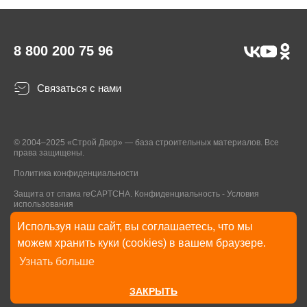
8 800 200 75 96
Связаться с нами
© 2004–2025 «Строй Двор» — база строительных материалов. Все
права защищены.
Политика конфиденциальности
Защита от спама reCAPTCHA.
Конфиденциальность
-
Условия
использования
Используя наш сайт, вы соглашаетесь, что мы
* Указанные на Сайте цены, комплектации, описания и технические
можем хранить куки (cookies) в вашем браузере.
характеристики могут быть изменены в любое время без уведомления
Узнать больше
пользователей Сайта. Внешний вид товаров и упаковки может
отличаться от изображенных на Сайте.
ЗАКРЫТЬ