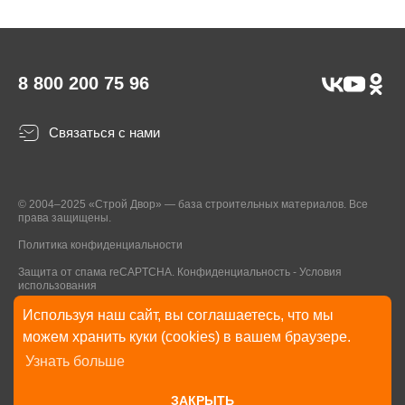
8 800 200 75 96
Связаться с нами
© 2004–2025 «Строй Двор» — база строительных материалов. Все
права защищены.
Политика конфиденциальности
Защита от спама reCAPTCHA.
Конфиденциальность
-
Условия
использования
Используя наш сайт, вы соглашаетесь, что мы
* Указанные на Сайте цены, комплектации, описания и технические
можем хранить куки (cookies) в вашем браузере.
характеристики могут быть изменены в любое время без уведомления
Узнать больше
пользователей Сайта. Внешний вид товаров и упаковки может
отличаться от изображенных на Сайте.
ЗАКРЫТЬ