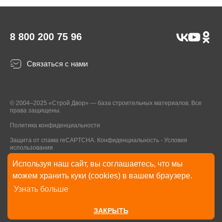
8 800 200 75 96
Связаться с нами
© 2004–2025 «Строй Двор» — база строительных материалов. Все
права защищены.
Политика конфиденциальности
Защита от спама reCAPTCHA.
Конфиденциальность
-
Условия
использования
Используя наш сайт, вы соглашаетесь, что мы
* Указанные на Сайте цены, комплектации, описания и технические
можем хранить куки (cookies) в вашем браузере.
характеристики могут быть изменены в любое время без уведомления
Узнать больше
пользователей Сайта. Внешний вид товаров и упаковки может
отличаться от изображенных на Сайте.
ЗАКРЫТЬ