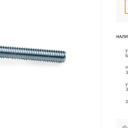
НАЛИ
у
Б
п
З
у
З
3