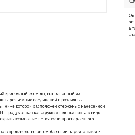
Оп
оф
а 
сче
ый крепежный элемент, выполненный из
очных разъемных соединений в различных
ы, ниже которой расположен стержень с нанесенной
H. Продуманная конструкция шляпки винта в виде
закрыть возможные неточности просверленного
о в производстве автомобильной, строительной и