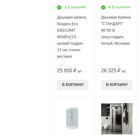
1
В наличии
4
В наличии
Душевая кабина
Душевая Кабина
Niagara Eco
"СТАНДАРТ"
E80/13/MT
90*90 В
80х80х215,
сред.поддон,
низкий поддон
белый, Мозаика
13 см, стекло
матовое
25 950 ₽
26 325 ₽
/ШТ
/ШТ
В КОРЗИНУ
В КОРЗИНУ