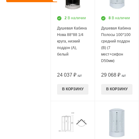
2
В наличии
8
В наличии
Душевая Кабина
Душевая Кабина
Нова 88*88 1/4
Полосы 100*100
круга, низкий
средний поддон
поддон (А),
(В) (7
белый
мест+сифон
D50мм)
24 037 ₽
29 068 ₽
/ШТ
/ШТ
В КОРЗИНУ
В КОРЗИНУ