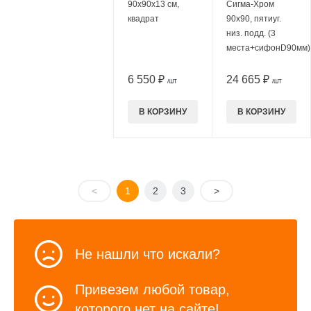
90х90х13 см,
Сигма-Хром
квадрат
90х90, пятиуг.
низ. подд. (3
места+сифонD90мм)
6 550 ₽
24 665 ₽
/ШТ
/ШТ
В КОРЗИНУ
В КОРЗИНУ
<
1
2
3
>
Не нашли что искали?
Привезем любой товар,
которого нет на сайте!