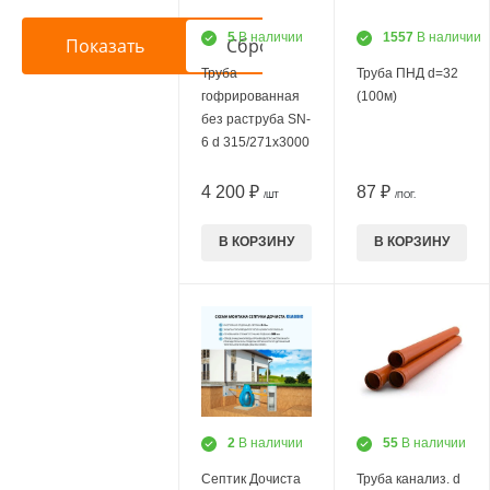
5
В наличии
1557
В наличии
Труба
Труба ПНД d=32
гофрированная
(100м)
без раструба SN-
6 d 315/271х3000
4 200 ₽
87 ₽
/ШТ
/ПОГ.
В КОРЗИНУ
В КОРЗИНУ
2
В наличии
55
В наличии
Септик Дочиста
Труба канализ. d