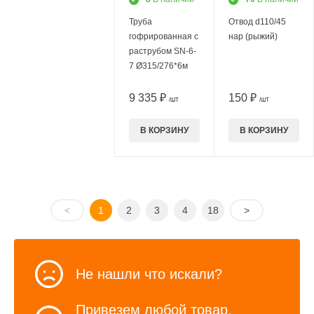
Труба
Отвод d110/45
гофрированная с
нар (рыжий)
раструбом SN-6-
7 Ø315/276*6м
9 335 ₽
150 ₽
/ШТ
/ШТ
В КОРЗИНУ
В КОРЗИНУ
<
1
2
3
4
18
>
Не нашли что искали?
Привезем любой товар,