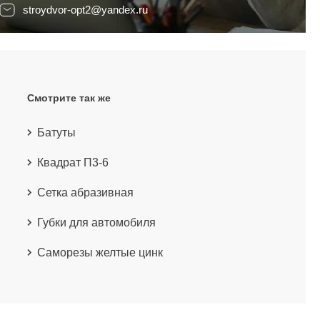
stroydvor-opt2@yandex.ru
Смотрите так же
Батуты
Квадрат П3-6
Сетка абразивная
Губки для автомобиля
Саморезы желтые цинк