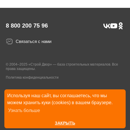
8 800 200 75 96
Связаться с нами
© 2004–2025 «Строй Двор» — база строительных материалов. Все
права защищены.
Политика конфиденциальности
Используя наш сайт, вы соглашаетесь, что мы
* Указанные на Сайте цены, комплектации, описания и технические
можем хранить куки (cookies) в вашем браузере.
характеристики могут быть изменены в любое время без уведомления
Узнать больше
пользователей Сайта. Внешний вид товаров и упаковки может
отличаться от изображенных на Сайте.
ЗАКРЫТЬ