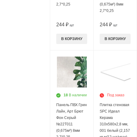
2,7*0,25
(0,675м²) 8мм
2,7*0,25
244 ₽
244 ₽
/ШТ
/ШТ
В КОРЗИНУ
В КОРЗИНУ
18
В наличии
Под заказ
Панель ПВХ Грин
Плитка стеновая
Лайн, Арт Брют
SPC Идеал
Фон Серый
Керама
№22Т011
310х580х2,8 мм,
(0,675м²) 8мм
001 белый (2,157