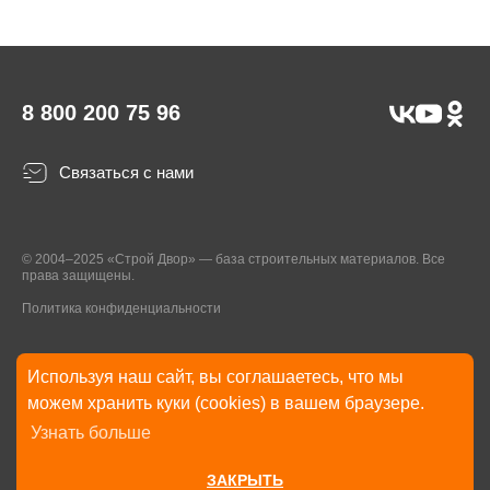
8 800 200 75 96
Связаться с нами
© 2004–2025 «Строй Двор» — база строительных материалов. Все
права защищены.
Политика конфиденциальности
Используя наш сайт, вы соглашаетесь, что мы
* Указанные на Сайте цены, комплектации, описания и технические
можем хранить куки (cookies) в вашем браузере.
характеристики могут быть изменены в любое время без уведомления
Узнать больше
пользователей Сайта. Внешний вид товаров и упаковки может
отличаться от изображенных на Сайте.
ЗАКРЫТЬ