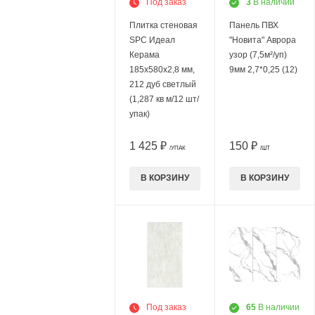
Под заказ
3
В наличии
Плитка стеновая
Панель ПВХ
SPC Идеал
"Новита" Аврора
Керама
узор (7,5м²/уп)
185х580х2,8 мм,
9мм 2,7*0,25 (12)
212 дуб светлый
(1,287 кв м/12 шт/
упак)
1 425 ₽
150 ₽
/УПАК
/ШТ
В КОРЗИНУ
В КОРЗИНУ
Под заказ
65
В наличии