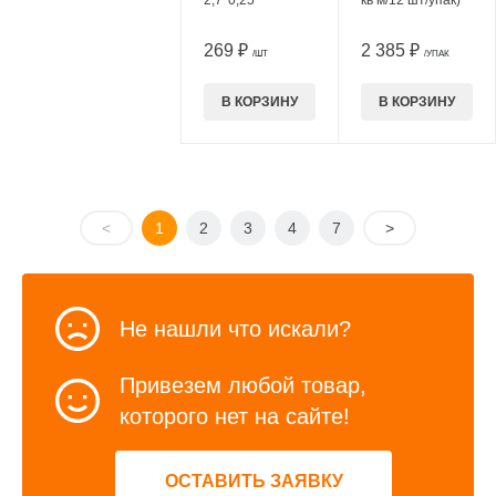
2,7*0,25
кв м/12 шт/упак)
269 ₽
2 385 ₽
/ШТ
/УПАК
В КОРЗИНУ
В КОРЗИНУ
<
1
2
3
4
7
>
Не нашли что искали?
Привезем любой товар,
которого нет на сайте!
ОСТАВИТЬ ЗАЯВКУ