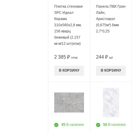
Плитка стеновая
Панель ПВХ Грин
SPC Идеал
Лайн,
Керама
Аристократ
310х580х2,8 мм,
(0,675м²) 8мм
156 кварц
2,7*0,25
бежевый (2,157
кв м/12 шт/упак)
2 385 ₽
244 ₽
/УПАК
/ШТ
В КОРЗИНУ
В КОРЗИНУ
45
В наличии
56
В наличии