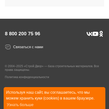
8 800 200 75 96
Связаться с нами
© 2004–2025 «Строй Двор» — база строительных материалов. Все
права защищены.
Политика конфиденциальности
Используя наш сайт, вы соглашаетесь, что мы
* Указанные на Сайте цены, комплектации, описания и технические
можем хранить куки (cookies) в вашем браузере.
характеристики могут быть изменены в любое время без уведомления
Узнать больше
пользователей Сайта. Внешний вид товаров и упаковки может