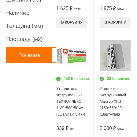
1 625 ₽
1 875 ₽
/УПАК
/УПАК
Наличие
В КОРЗИНУ
В КОРЗИНУ
Толщина (мм)
Площадь (м2)
452
В наличии
32
В наличии
Утеплитель
Утеплитель
экструзионный
экструзионный
ТЕХНОПЛЕКС
Мастер XPS
1180*580*50мм
1150*550*20
(8шт/упак) 5.47м²
(18шт/упак)
339 ₽
2 000 ₽
/ШТ
/УПАК