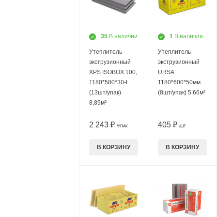
35
В наличии
1
В наличии
Утеплитель
Утеплитель
экструзионный
экструзионный
XPS ISOBOX 100,
URSA
1180*580*30-L
1180*600*50мм
(13шт/упак)
(8шт/упак) 5.66м²
8,89м²
2 243 ₽
405 ₽
/УПАК
/ШТ
В КОРЗИНУ
В КОРЗИНУ