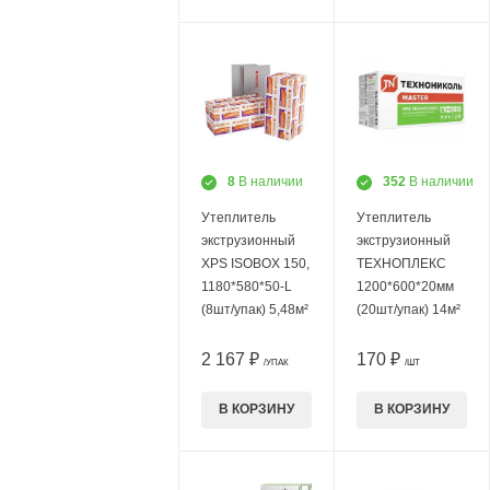
8
В наличии
352
В наличии
Утеплитель
Утеплитель
экструзионный
экструзионный
XPS ISOBOX 150,
ТЕХНОПЛЕКС
1180*580*50-L
1200*600*20мм
(8шт/упак) 5,48м²
(20шт/упак) 14м²
2 167 ₽
170 ₽
/УПАК
/ШТ
В КОРЗИНУ
В КОРЗИНУ