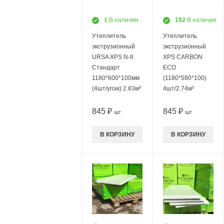
1
В наличии
192
В наличии
Утеплитель
Утеплитель
экструзионный
экструзионный
URSA XPS N-II
XPS CARBON
Стандарт
ECO
1180*600*100мм
(1180*580*100)
(4шт/упак) 2.83м²
4шт/2.74м²
845 ₽
845 ₽
/ШТ
/ШТ
В КОРЗИНУ
В КОРЗИНУ