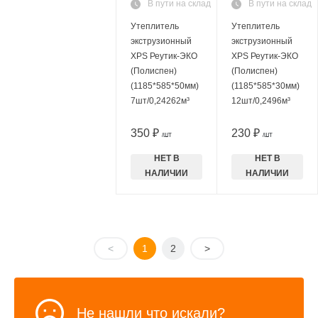
В пути на склад
В пути на склад
Утеплитель
Утеплитель
экструзионный
экструзионный
XPS Реутик-ЭКО
XPS Реутик-ЭКО
(Полиспен)
(Полиспен)
(1185*585*50мм)
(1185*585*30мм)
7шт/0,24262м³
12шт/0,2496м³
350 ₽
230 ₽
/ШТ
/ШТ
НЕТ В
НЕТ В
НАЛИЧИИ
НАЛИЧИИ
<
1
2
>
Не нашли что искали?