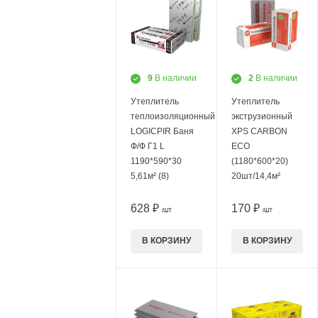
9
В наличии
2
В наличии
Утеплитель
Утеплитель
теплоизоляционный
экструзионный
LOGICPIR Баня
XPS CARBON
Ф/Ф Г1 L
ECO
1190*590*30
(1180*600*20)
5,61м² (8)
20шт/14,4м²
628 ₽
170 ₽
/ШТ
/ШТ
В КОРЗИНУ
В КОРЗИНУ