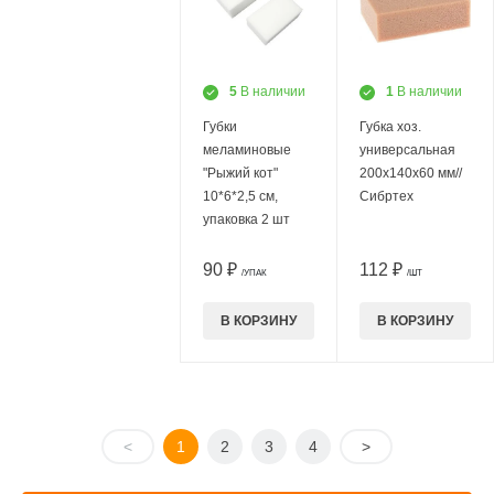
5
В наличии
1
В наличии
Губки
Губка хоз.
меламиновые
универсальная
"Рыжий кот"
200х140х60 мм//
10*6*2,5 см,
Сибртех
упаковка 2 шт
90 ₽
112 ₽
/УПАК
/ШТ
В КОРЗИНУ
В КОРЗИНУ
<
1
2
3
4
>