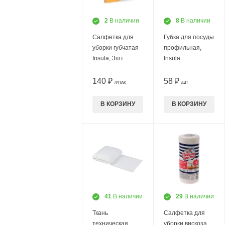
2
В наличии
8
В наличии
Салфетка для
Губка для посуды
уборки губчатая
профильная,
Insula, 3шт
Insula
140 ₽
58 ₽
/УПАК
/ШТ
В КОРЗИНУ
В КОРЗИНУ
41
В наличии
29
В наличии
Ткань
Салфетка для
техническая
уборки вискоза,