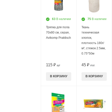
63
В наличии
75
В наличии
Тряпка для пола
Ткань
70х80 см, серая,
техническая
Avikomp Praktisch
хлопок,
плотность 180г/
м², стяжок 2.5мм,
0.75*50м
115 ₽
45 ₽
/ШТ
/ПОГ.
В КОРЗИНУ
В КОРЗИНУ