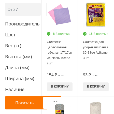
Производитель
Цвет
8
В наличии
15
В наличии
Салфетка
Салфетка для
Вес (кг)
целлюлозная
уборки вискозная
губчатая 17*17см
30*38см Avikomp
Высота (мм)
Из любви к себе
3шт
2шт
Длина (мм)
154 ₽
93 ₽
/УПАК
/УПАК
Ширина (мм)
В КОРЗИНУ
В КОРЗИНУ
Наличие