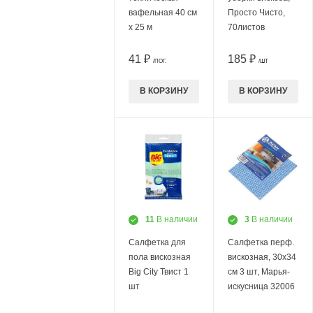
вафельная 40 см
Просто Чисто,
х 25 м
70листов
41 ₽
185 ₽
/ПОГ.
/ШТ
В КОРЗИНУ
В КОРЗИНУ
11
В наличии
3
В наличии
Салфетка для
Салфетка перф.
пола вискозная
вискозная, 30х34
Big City Твист 1
см 3 шт, Марья-
шт
искусница 32006