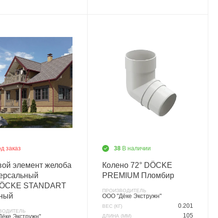
д заказ
38
В наличии
вой элемент желоба
Колено 72° DÖCKE
ерсальный
PREMIUM Пломбир
DÖCKE STANDART
ПРОИЗВОДИТЕЛЬ
ный
ООО "Дёке Экстружн"
0.201
ВЕС (КГ)
ВОДИТЕЛЬ
105
Дёке Экстружн"
ДЛИНА (ММ)