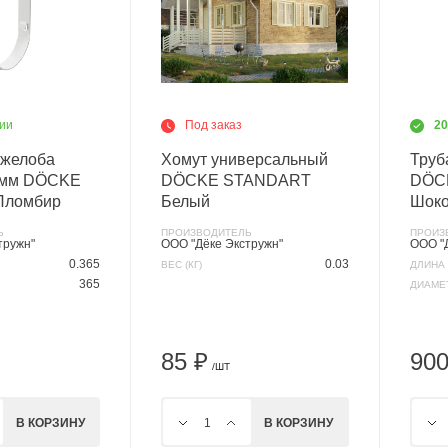
ии
Под заказ
2
 желоба
Хомут универсальный
Труб
0мм DÖCKE
DÖCKE STANDART
DÖC
Пломбир
Белый
Шоко
Ь
ПРОИЗВОДИТЕЛЬ
ПРОИЗ
тружн"
ООО "Дёке Экстружн"
ООО "
0.365
0.03
ВЕС (КГ)
ДЛИНА 
365
ДИАМЕТ
85 ₽
900
/ШТ
В КОРЗИНУ
В КОРЗИНУ