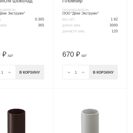
MIUM Шоколад
Пломбир
ВОДИТЕЛЬ
ПРОИЗВОДИТЕЛЬ
Дёке Экстружн"
ООО "Дёке Экстружн"
0.365
1.92
)
ВЕС (КГ)
365
3000
(ММ)
ДЛИНА (ММ)
120
ДИАМЕТР (ММ)
 ₽
670 ₽
/ШТ
/ШТ
В КОРЗИНУ
В КОРЗИНУ