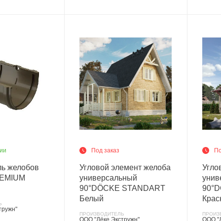
ии
Под заказ
По
ль желобов
Угловой элемент желоба
Угло
EMIUM
универсальный
унив
90°DÖCKE STANDART
90°
Белый
Крас
Ь
тружн"
ПРОИЗВОДИТЕЛЬ
ПРОИЗ
ООО "Дёке Экстружн"
ООО "