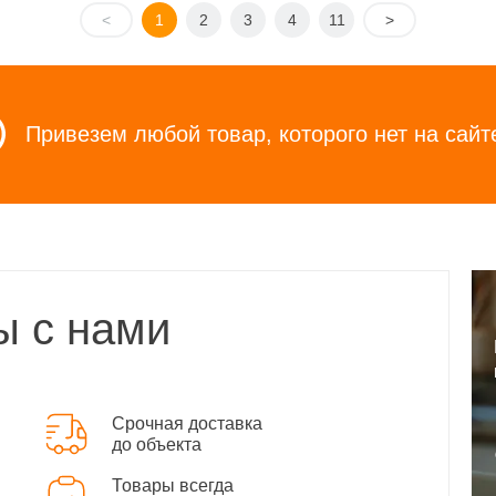
<
1
2
3
4
11
>
Привезем любой товар, которого нет на сайт
ы с нами
Срочная доставка
до объекта
Товары всегда