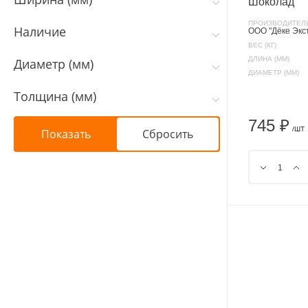
Шоколад
ПРОИЗВОДИТЕЛ
Наличие
ООО "Дёке Экс
ВЕС (КГ)
ДЛИНА (ММ)
Диаметр (мм)
ДИАМЕТР (ММ)
Толщина (мм)
745 ₽
/ШТ