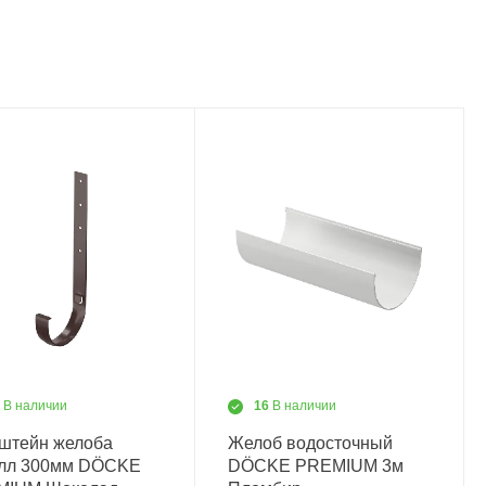
3
В наличии
16
В наличии
штейн желоба
Желоб водосточный
лл 300мм DÖCKE
DÖCKE PREMIUM 3м