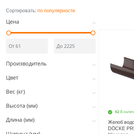
Сортировать:
по популярности
Цена
Производитель
Цвет
Вес (кг)
Высота (мм)
62
В налич
Длина (мм)
Желоб вод
DÖCKE PR
Ширина (мм)