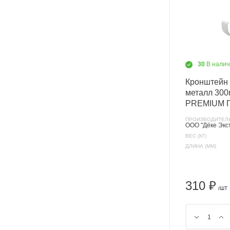
30
В налич
Кронштейн
металл 30
PREMIUM 
ПРОИЗВОДИТЕЛ
ООО "Дёке Экс
ВЕС (КГ)
ДЛИНА (ММ)
310 ₽
/ШТ