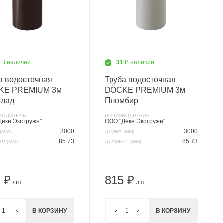
0
В наличии
31
В наличии
а водосточная
Труба водосточная
KE PREMIUM 3м
DÖCKE PREMIUM 3м
лад
Пломбир
ВОДИТЕЛЬ
ПРОИЗВОДИТЕЛЬ
Дёке Экстружн"
ООО "Дёке Экстружн"
3000
3000
(ММ)
ДЛИНА (ММ)
85.73
85.73
Р (ММ)
ДИАМЕТР (ММ)
 ₽
815 ₽
/ШТ
/ШТ
В КОРЗИНУ
В КОРЗИНУ