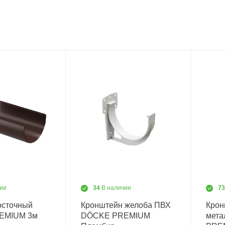
ии
34
В наличии
7
осточный
Кронштейн желоба ПВХ
Крон
EMIUM 3м
DÖCKE PREMIUM
мета