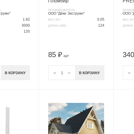
Пломбир
PRE
Ь
ПРОИЗВОДИТЕЛЬ
ПРОИЗ
тружн"
ООО "Дёке Экстружн"
ООО "
1.92
0.05
ВЕС (КГ)
ВЕС (КГ
3000
124
ДЛИНА (ММ)
ДЛИНА 
120
85 ₽
340
/ШТ
В КОРЗИНУ
В КОРЗИНУ