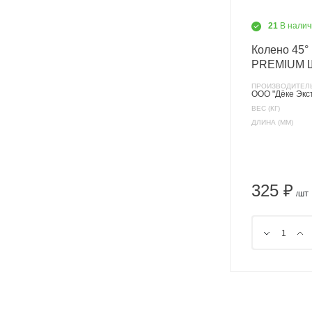
21
В налич
Колено 45
PREMIUM 
ПРОИЗВОДИТЕЛ
ООО "Дёке Экс
ВЕС (КГ)
ДЛИНА (ММ)
325 ₽
/ШТ