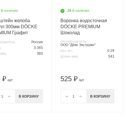
7
В наличии
26
В наличии
штейн желоба
Воронка водосточная
лл 300мм DÖCKE
DÖCKE PREMIUM
MIUM Графит
Шоколад
Россия
ПРОИЗВОДИТЕЛЬ
ВОДИТЕЛЬ
ООО "Дёке Экстружн"
0.365
)
0.29
ВЕС (КГ)
365
(ММ)
541
ДЛИНА (ММ)
 ₽
525 ₽
/ШТ
/ШТ
В КОРЗИНУ
В КОРЗИНУ