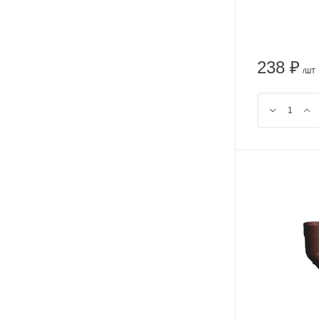
238 ₽
/ШТ