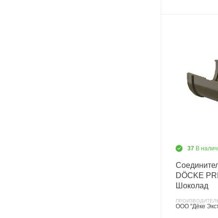
37
В налич
Соедините
DÖCKE PR
Шоколад
ПРОИЗВОДИТЕЛ
ООО "Дёке Экс