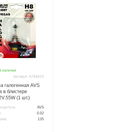
В наличии
Артикул:
A78483S
а галогенная AVS
s в блистере
2V.55W (1 шт.)
AVS
ВОДИТЕЛЬ
0.02
)
135
(ММ)