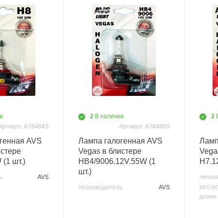
и
2
В наличии
2
Артикул:
A78484S
Артикул:
A78486S
генная AVS
Лампа галогенная AVS
Ламп
истере
Vegas в блистере
Vega
(1 шт.)
HB4/9006.12V.55W (1
H7.1
шт.)
AVS
Ь
ПРОИЗ
AVS
ВЕС (КГ
ПРОИЗВОДИТЕЛЬ
ДЛИНА 