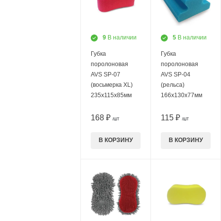
9
В наличии
5
В наличии
Губка
Губка
поролоновая
поролоновая
AVS SP-07
AVS SP-04
(восьмерка XL)
(рельса)
235x115x85мм
166х130x77мм
168 ₽
115 ₽
/ШТ
/ШТ
В КОРЗИНУ
В КОРЗИНУ