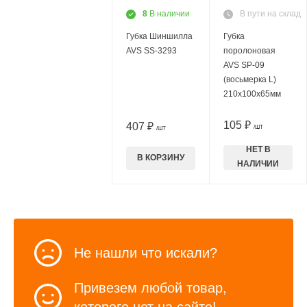
8
В наличии
В пути на склад
Губка Шиншилла
Губка
AVS SS-3293
поролоновая
AVS SP-09
(восьмерка L)
210x100x65мм
105 ₽
407 ₽
/ШТ
/ШТ
НЕТ В
В КОРЗИНУ
НАЛИЧИИ
Не нашли что искали?
Привезем любой товар,
которого нет на сайте!