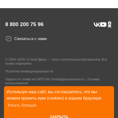
8 800 200 75 96
Связаться с нами
© 2004–2025 «Строй Двор» — база строительных материалов. Все
права защищены.
Политика конфиденциальности
Защита от спама reCAPTCHA.
Конфиденциальность
-
Условия
использования
Используя наш сайт, вы соглашаетесь, что мы
* Указанные на Сайте цены, комплектации, описания и технические
можем хранить куки (cookies) в вашем браузере.
характеристики могут быть изменены в любое время без уведомления
Узнать больше
пользователей Сайта. Внешний вид товаров и упаковки может
отличаться от изображенных на Сайте.
ЗАКРЫТЬ