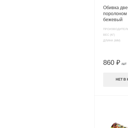
Обивка две
поролоном 
бежевый
ПРОИЗВОДИТЕЛ
ВЕС (КГ)
ДЛИНА (ММ)
860 ₽
/ШТ
НЕТ В