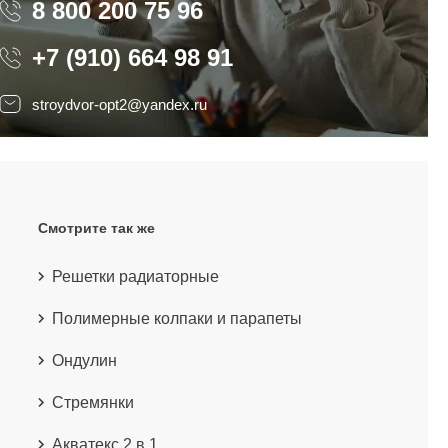
8 800 200 75 96
8 800 200 75 96
+7 (910) 664 98 91
stroydvor-opt2@yandex.ru
Смотрите так же
Решетки радиаторные
Полимерные колпаки и парапеты
Ондулин
Стремянки
Акватекс 2 в 1