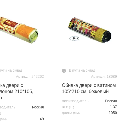
пути на склад
В пути на склад
Артикул:
242262
Артикул:
18689
ка двери с
Обивка двери с ватином
лоном 210*105,
105*210 см, бежевый
о
Россия
ПРОИЗВОДИТЕЛЬ
1.37
Россия
ВЕС (КГ)
ВОДИТЕЛЬ
1050
1.1
ДЛИНА (ММ)
)
49
(ММ)