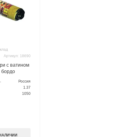
склад
Артикул:
18690
ри с ватином
, бордо
Россия
Ь
1.37
1050
 НАЛИЧИИ