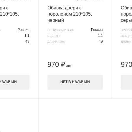
ри с
Обивка двери с
Обив
210*105,
поролоном 210*105,
поро
черный
серы
Россия
Россия
Ь
ПРОИЗВОДИТЕЛЬ
ПРОИЗ
1.1
1.1
ВЕС (КГ)
ВЕС (КГ
49
49
ДЛИНА (ММ)
ДЛИНА 
970 ₽
970
/ШТ
 НАЛИЧИИ
НЕТ В НАЛИЧИИ