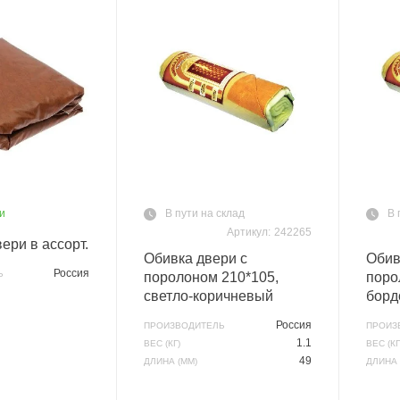
и
В пути на склад
В 
Артикул:
242265
ери в ассорт.
Обивка двери с
Обив
Россия
Ь
поролоном 210*105,
поро
светло-коричневый
борд
Россия
ПРОИЗВОДИТЕЛЬ
ПРОИЗ
1.1
ВЕС (КГ)
ВЕС (КГ
49
ДЛИНА (ММ)
ДЛИНА 