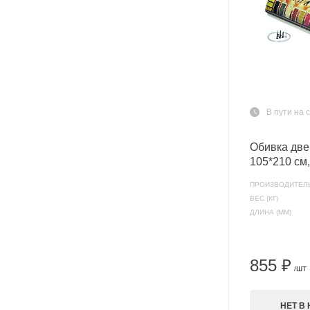
В пути на 
Обивка две
105*210 см
ПРОИЗВОДИТЕЛ
ВЕС (КГ)
ДЛИНА (ММ)
855 ₽
/ШТ
НЕТ В