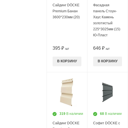
Сайдинг DÖCKE
Фасадная
Premium Банан
панель Стоун-
3600*230мм (20)
Хаус Камень
золотистый
225*3025мм (15)
Ю-Пласт
395 ₽
646 ₽
/ШТ
/ШТ
В КОРЗИНУ
В КОРЗИНУ
319
В наличии
68
В наличии
Сайдинг DÖCKE
Софит DÖCKE с