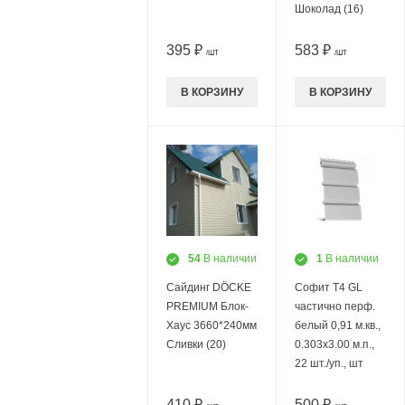
Шоколад (16)
395 ₽
583 ₽
/ШТ
/ШТ
В КОРЗИНУ
В КОРЗИНУ
54
В наличии
1
В наличии
Сайдинг DÖCKE
Софит Т4 GL
PREMIUM Блок-
частично перф.
Хаус 3660*240мм
белый 0,91 м.кв.,
Сливки (20)
0.303х3.00 м.п.,
22 шт./уп., шт
410 ₽
500 ₽