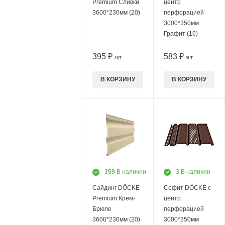
Premium Сливки
центр
3600*230мм (20)
перфорацией
3000*350мм
Графит (16)
395 ₽
583 ₽
/ШТ
/ШТ
В КОРЗИНУ
В КОРЗИНУ
359
В наличии
3
В наличии
Сайдинг DÖCKE
Софит DÖCKE с
Premium Крем-
центр
Брюле
перфорацией
3600*230мм (20)
3000*350мм