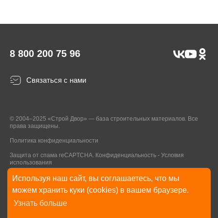
8 800 200 75 96
Связаться с нами
© 2004–2025 «Строй Двор» — база строительных материалов. Все
права защищены.
Политика конфиденциальности
Защита от спама reCAPTCHA.
Конфиденциальность
-
Условия
использования
Используя наш сайт, вы соглашаетесь, что мы
* Указанные на Сайте цены, комплектации, описания и технические
можем хранить куки (cookies) в вашем браузере.
характеристики могут быть изменены в любое время без уведомления
Узнать больше
пользователей Сайта. Внешний вид товаров и упаковки может
отличаться от изображенных на Сайте.