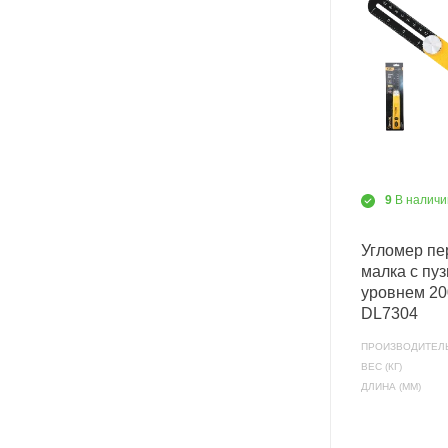
9
В наличи
Угломер пе
малка с пу
уровнем 20
DL7304
ПРОИЗВОДИТЕЛ
ВЕС (КГ)
ДЛИНА (ММ)