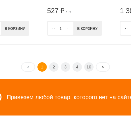
527 ₽
1 3
/ШТ
В КОРЗИНУ
В КОРЗИНУ
<
1
2
3
4
10
>
Привезем любой товар, которого нет на сайт