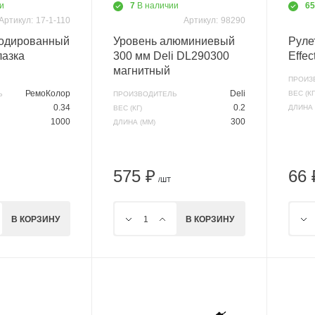
и
7
В наличии
6
Артикул:
17-1-110
Артикул:
98290
нодированный
Уровень алюминиевый
Руле
лазка
300 мм Deli DL290300
Effec
магнитный
ПРОИЗ
РемоКолор
Deli
ВЕС (КГ
Ь
ПРОИЗВОДИТЕЛЬ
0.34
0.2
ДЛИНА 
ВЕС (КГ)
1000
300
ДЛИНА (ММ)
575 ₽
66 
/ШТ
В КОРЗИНУ
В КОРЗИНУ