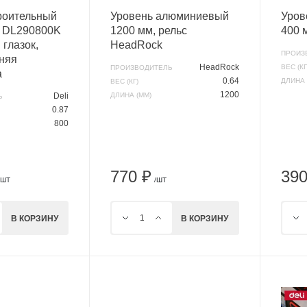
роительный
Уровень алюминиевый
Уров
i DL290800K
1200 мм, рельс
400 
 глазок,
HeadRock
ПРОИЗ
няя
HeadRock
ВЕС (КГ
ПРОИЗВОДИТЕЛЬ
а
0.64
ДЛИНА 
ВЕС (КГ)
1200
Deli
ДЛИНА (ММ)
Ь
0.87
800
770 ₽
390
/ШТ
/ШТ
В КОРЗИНУ
В КОРЗИНУ