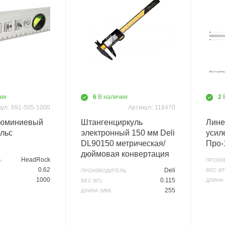
ии
6
В наличии
2
ул:
691-505-1000
Артикул:
118470
люминиевый
Штангенциркуль
Лине
ельс
электронный 150 мм Deli
усил
DL90150 метрическая/
Про-1
дюймовая конвертация
HeadRock
Ь
ПРОИЗ
0.62
Deli
ВЕС (КГ
ПРОИЗВОДИТЕЛЬ
1000
0.115
ДЛИНА 
ВЕС (КГ)
255
ДЛИНА (ММ)