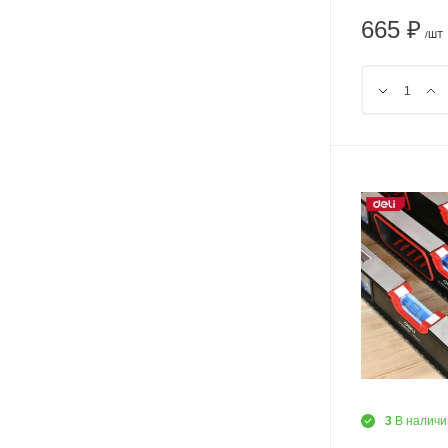
665 ₽
/ШТ
3
В наличи