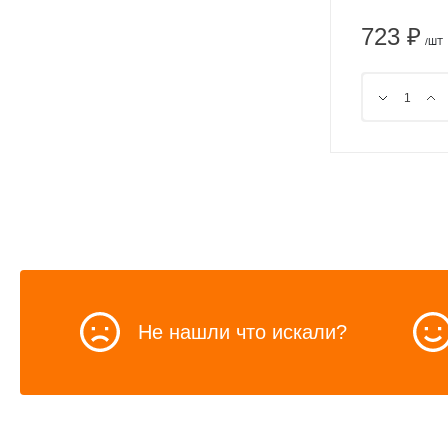
723 ₽
/ШТ
Не нашли что искали?