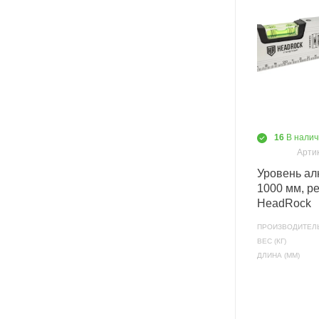
16
В налич
Артик
Уровень а
1000 мм, р
HeadRock
ПРОИЗВОДИТЕЛ
ВЕС (КГ)
ДЛИНА (ММ)