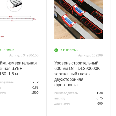
В наличии
5
В наличии
Артикул:
34280-150
Артикул:
169209
йка измерительная
Уровень строительный
енная ЗУБР
600 мм Deli DL290600K
50, 1,5 м
зеркальный глазок,
двухсторонняя
ЗУБР
ВОДИТЕЛЬ
фрезеровка
0.88
)
1500
(ММ)
Deli
ПРОИЗВОДИТЕЛЬ
0.75
ВЕС (КГ)
600
ДЛИНА (ММ)