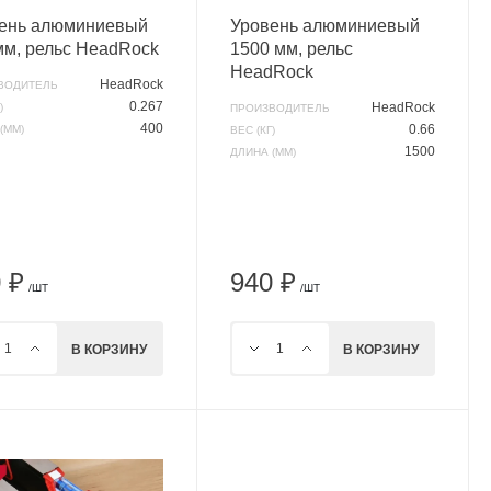
ень алюминиевый
Уровень алюминиевый
мм, рельс HeadRock
1500 мм, рельс
HeadRock
HeadRock
ВОДИТЕЛЬ
0.267
HeadRock
)
ПРОИЗВОДИТЕЛЬ
400
0.66
(ММ)
ВЕС (КГ)
1500
ДЛИНА (ММ)
 ₽
940 ₽
/ШТ
/ШТ
В КОРЗИНУ
В КОРЗИНУ