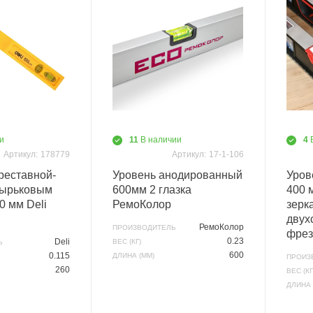
и
11
В наличии
4
Артикул:
178779
Артикул:
17-1-106
реставной-
Уровень анодированный
Уров
зырьковым
600мм 2 глазка
400 
0 мм Deli
РемоКолор
зерк
двух
РемоКолор
ПРОИЗВОДИТЕЛЬ
фрез
0.23
Deli
ВЕС (КГ)
Ь
600
0.115
ДЛИНА (ММ)
ПРОИЗ
260
ВЕС (КГ
ДЛИНА 