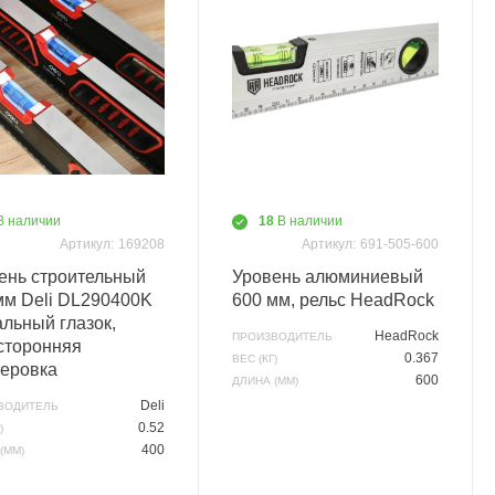
В наличии
18
В наличии
Артикул:
169208
Артикул:
691-505-600
ень строительный
Уровень алюминиевый
мм Deli DL290400K
600 мм, рельс HeadRock
альный глазок,
HeadRock
ПРОИЗВОДИТЕЛЬ
сторонняя
0.367
ВЕС (КГ)
еровка
600
ДЛИНА (ММ)
Deli
ВОДИТЕЛЬ
0.52
)
400
(ММ)