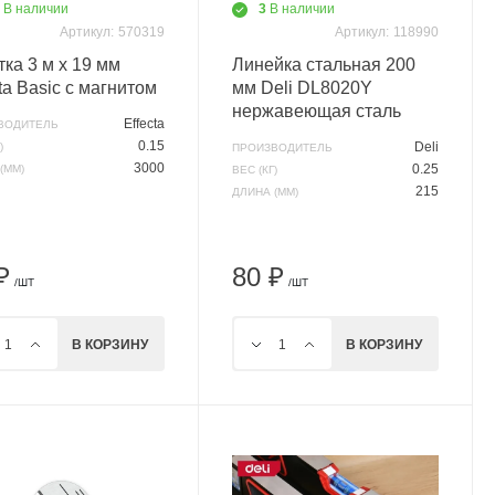
5
В наличии
3
В наличии
Артикул:
570319
Артикул:
118990
тка 3 м х 19 мм
Линейка стальная 200
ta Basic с магнитом
мм Deli DL8020Y
нержавеющая сталь
Effecta
ВОДИТЕЛЬ
0.15
Deli
)
ПРОИЗВОДИТЕЛЬ
3000
0.25
(ММ)
ВЕС (КГ)
215
ДЛИНА (ММ)
₽
80 ₽
/ШТ
/ШТ
В КОРЗИНУ
В КОРЗИНУ