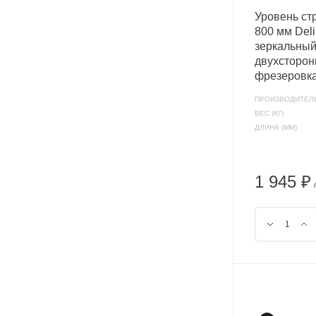
Уровень ст
800 мм Del
зеркальный
двухсторон
фрезеровк
ПРОИЗВОДИТЕЛ
ВЕС (КГ)
ДЛИНА (ММ)
1 945 ₽