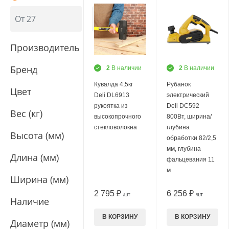
Производитель
Бренд
2
В наличии
2
В наличии
Кувалда 4,5кг
Рубанок
Цвет
Deli DL6913
электрический
рукоятка из
Deli DC592
Вес (кг)
высокопрочного
800Вт, ширина/
стекловолокна
глубина
Высота (мм)
обработки 82/2,5
мм, глубина
Длина (мм)
фальцевания 11
м
Ширина (мм)
2 795 ₽
6 256 ₽
/ШТ
/ШТ
Наличие
В КОРЗИНУ
В КОРЗИНУ
Диаметр (мм)