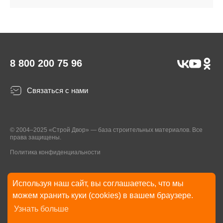
8 800 200 75 96
Связаться с нами
© 2004–2025 «Строй Двор» — база строительных материалов. Все
права защищены.
Политика конфиденциальности
Используя наш сайт, вы соглашаетесь, что мы
* Указанные на Сайте цены, комплектации, описания и технические
можем хранить куки (cookies) в вашем браузере.
характеристики могут быть изменены в любое время без уведомления
Узнать больше
пользователей Сайта. Внешний вид товаров и упаковки может
отличаться от изображенных на Сайте.