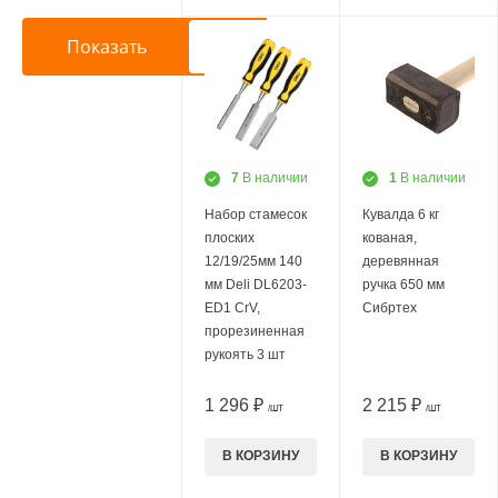
7
В наличии
1
В наличии
Набор стамесок
Кувалда 6 кг
плоских
кованая,
12/19/25мм 140
деревянная
мм Deli DL6203-
ручка 650 мм
ED1 CrV,
Сибртех
прорезиненная
рукоять 3 шт
1 296 ₽
2 215 ₽
/ШТ
/ШТ
В КОРЗИНУ
В КОРЗИНУ