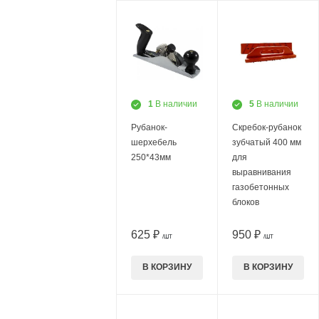
1
В наличии
5
В наличии
Рубанок-
Скребок-рубанок
шерхебель
зубчатый 400 мм
250*43мм
для
выравнивания
газобетонных
блоков
625 ₽
950 ₽
/ШТ
/ШТ
В КОРЗИНУ
В КОРЗИНУ