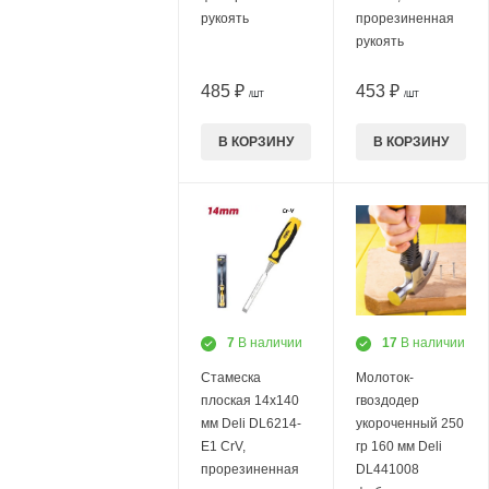
рукоять
прорезиненная
рукоять
485 ₽
453 ₽
/ШТ
/ШТ
В КОРЗИНУ
В КОРЗИНУ
7
В наличии
17
В наличии
Стамеска
Молоток-
плоская 14х140
гвоздодер
мм Deli DL6214-
укороченный 250
E1 CrV,
гр 160 мм Deli
прорезиненная
DL441008