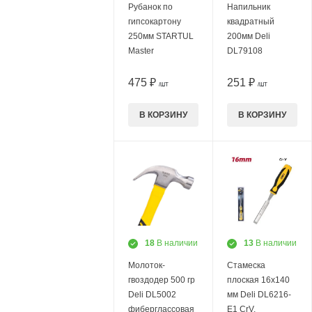
Рубанок по
Напильник
гипсокартону
квадратный
250мм STARTUL
200мм Deli
Master
DL79108
475 ₽
251 ₽
/ШТ
/ШТ
В КОРЗИНУ
В КОРЗИНУ
18
В наличии
13
В наличии
Молоток-
Стамеска
гвоздодер 500 гр
плоская 16х140
Deli DL5002
мм Deli DL6216-
фиберглассовая
E1 CrV,