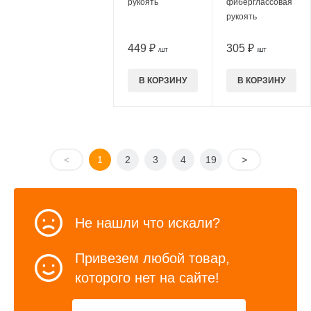
рукоять
фиберглассовая
рукоять
449 ₽
305 ₽
/ШТ
/ШТ
В КОРЗИНУ
В КОРЗИНУ
<
1
2
3
4
19
>
Не нашли что искали?
Привезем любой товар,
которого нет на сайте!