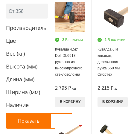
Производитель
Цвет
2
В наличии
1
В наличии
Кувалда 4,5кг
Кувалда 6 кг
Вес (кг)
Deli DL6913
кованая,
рукоятка из
деревянная
Высота (мм)
высокопрочного
ручка 650 мм
стекловолокна
Сибртех
Длина (мм)
2 795 ₽
2 215 ₽
/ШТ
/ШТ
Ширина (мм)
В КОРЗИНУ
В КОРЗИНУ
Наличие