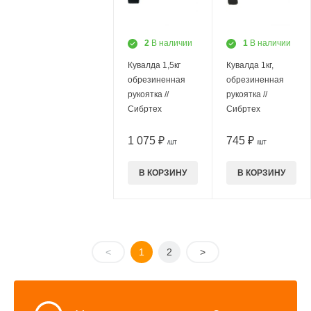
2
В наличии
1
В наличии
Кувалда 1,5кг
Кувалда 1кг,
обрезиненная
обрезиненная
рукоятка //
рукоятка //
Сибртех
Сибртех
1 075 ₽
745 ₽
/ШТ
/ШТ
В КОРЗИНУ
В КОРЗИНУ
<
1
2
>