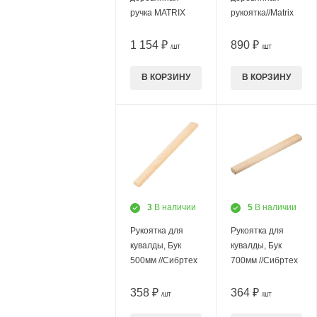
ручка MATRIX
рукоятка//Matrix
1 154 ₽
890 ₽
/ШТ
/ШТ
В КОРЗИНУ
В КОРЗИНУ
3
В наличии
5
В наличии
Рукоятка для
Рукоятка для
кувалды, Бук
кувалды, Бук
500мм //Сибртех
700мм //Сибртех
358 ₽
364 ₽
/ШТ
/ШТ