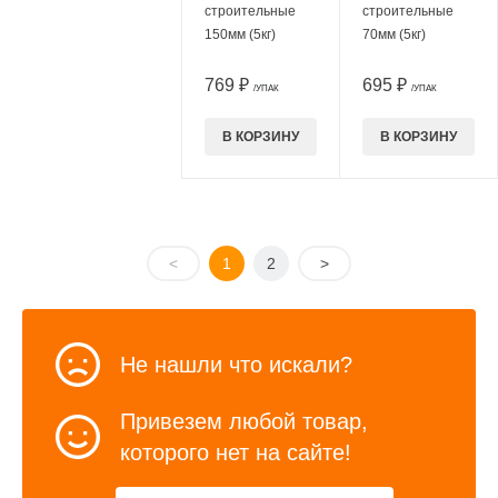
строительные
строительные
150мм (5кг)
70мм (5кг)
769 ₽
695 ₽
/УПАК
/УПАК
В КОРЗИНУ
В КОРЗИНУ
<
1
2
>
Не нашли что искали?
Привезем любой товар,
которого нет на сайте!