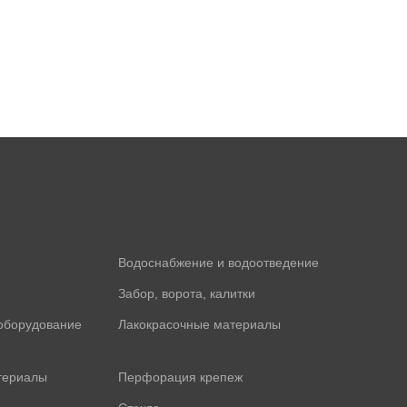
Водоснабжение и водоотведение
Забор, ворота, калитки
оборудование
Лакокрасочные материалы
териалы
Перфорация крепеж