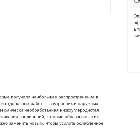
Оп
оф
а 
сче
торые получили наибольшее распространение в
 и отделочных работ — внутренних и наружных.
термически необработанная низкоуглеродистая
уживания соединений, которые образованы с их
жно заменить новым. Чтобы усилить ослабленное