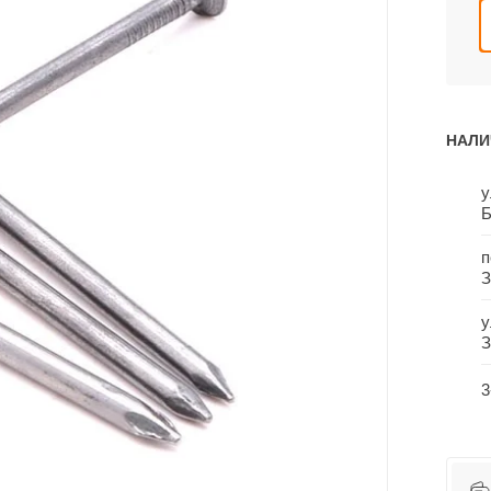
НАЛИ
у
Б
п
З
у
З
3