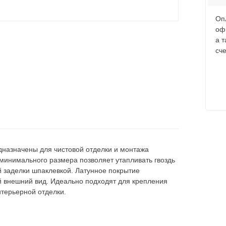
Оп
оф
а 
сче
дназначены для чистовой отделки и монтажа
минимального размера позволяет утапливать гвоздь
й заделки шпаклевкой. Латунное покрытие
й внешний вид. Идеально подходят для крепления
нтерьерной отделки.