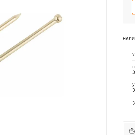
НАЛИ
у
п
З
у
З
3