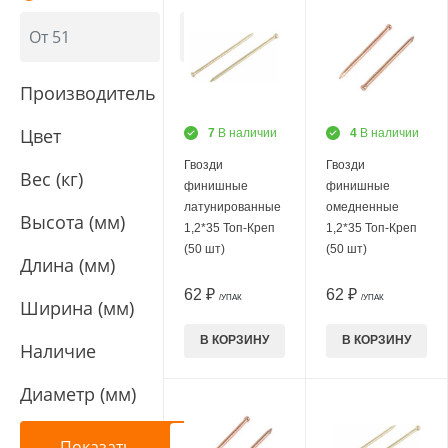
Производитель
Цвет
7
В наличии
4
В наличии
Гвозди
Гвозди
Вес (кг)
финишные
финишные
латунированные
омедненные
Высота (мм)
1,2*35 Топ-Креп
1,2*35 Топ-Креп
(50 шт)
(50 шт)
Длина (мм)
62 ₽
62 ₽
/УПАК
/УПАК
Ширина (мм)
В КОРЗИНУ
В КОРЗИНУ
Наличие
Диаметр (мм)