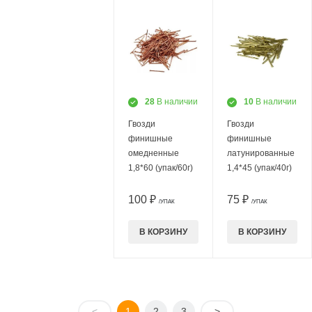
28
В наличии
10
В наличии
Гвозди
Гвозди
финишные
финишные
омедненные
латунированные
1,8*60 (упак/60г)
1,4*45 (упак/40г)
100 ₽
75 ₽
/УПАК
/УПАК
В КОРЗИНУ
В КОРЗИНУ
<
1
2
3
>