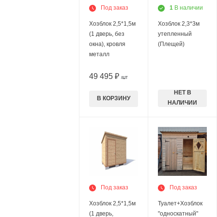
Под заказ
1
В наличии
Хозблок 2,5*1,5м
Хозблок 2,3*3м
(1 дверь, без
утепленный
окна), кровля
(Плещей)
металл
49 495 ₽
/ШТ
НЕТ В
В КОРЗИНУ
НАЛИЧИИ
Под заказ
Под заказ
Хозблок 2,5*1,5м
Туалет+Хозблок
(1 дверь,
"односкатный"