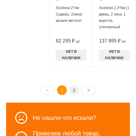
Хозблок 2*4м
Хозблок 2,3*6м (1
(1дверь, 2окна)
дверь, 2 окна, 1
кровля металл
ворота),
утепленный
82 295 ₽
137 995 ₽
/ШТ
/ШТ
НЕТ В
НЕТ В
НАЛИЧИИ
НАЛИЧИИ
<
1
2
>
Не нашли что искали?
Привезем любой товар,