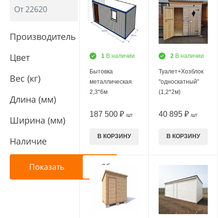
Производитель
Цвет
1
В наличии
2
В наличии
Бытовка
Туалет+Хозблок
Вес (кг)
металлическая
"односкатный"
2,3*6м
(1,2*2м)
Длина (мм)
187 500 ₽
40 895 ₽
/ШТ
/ШТ
Ширина (мм)
В КОРЗИНУ
В КОРЗИНУ
Наличие