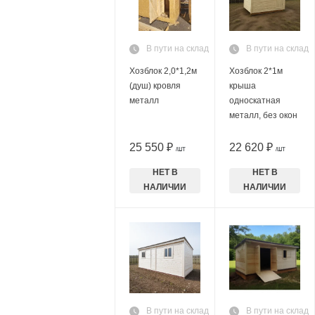
В пути на склад
В пути на склад
Хозблок 2,0*1,2м
Хозблок 2*1м
(душ) кровля
крыша
металл
односкатная
металл, без окон
25 550 ₽
22 620 ₽
/ШТ
/ШТ
НЕТ В
НЕТ В
НАЛИЧИИ
НАЛИЧИИ
В пути на склад
В пути на склад