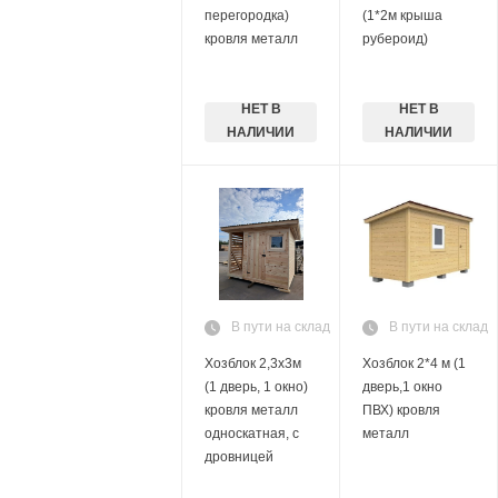
перегородка)
(1*2м крыша
кровля металл
рубероид)
НЕТ В
НЕТ В
НАЛИЧИИ
НАЛИЧИИ
В пути на склад
В пути на склад
Хозблок 2,3х3м
Хозблок 2*4 м (1
(1 дверь, 1 окно)
дверь,1 окно
кровля металл
ПВХ) кровля
односкатная, с
металл
дровницей