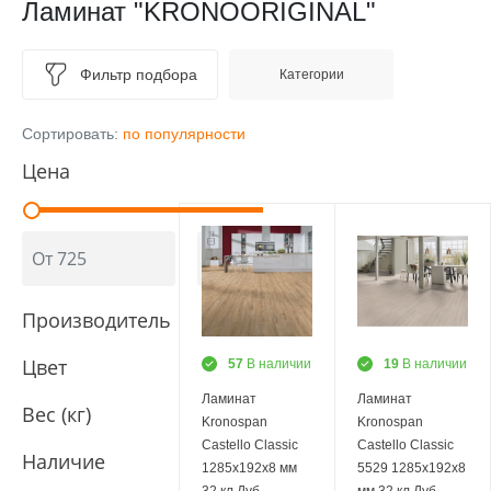
Ламинат "KRONOORIGINAL"
Фильтр подбора
Категории
Сортировать:
по популярности
Цена
Производитель
Цвет
57
В наличии
19
В наличии
Ламинат
Ламинат
Вес (кг)
Kronospan
Kronospan
Castello Classic
Castello Classic
Наличие
1285х192х8 мм
5529 1285х192х8
32 кл Дуб
мм 32 кл Дуб