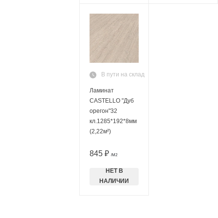
В пути на склад
Ламинат
CASTELLO "Дуб
орегон"32
кл.1285*192*8мм
(2,22м²)
845 ₽
/М2
НЕТ В
НАЛИЧИИ