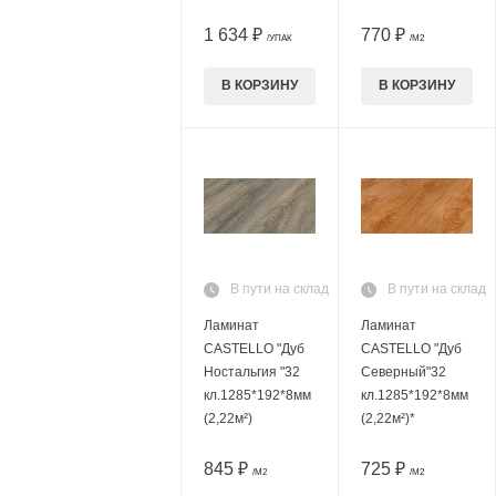
1 634 ₽
770 ₽
/УПАК
/М2
В КОРЗИНУ
В КОРЗИНУ
В пути на склад
В пути на склад
Ламинат
Ламинат
CASTELLO "Дуб
CASTELLO "Дуб
Ностальгия "32
Северный"32
кл.1285*192*8мм
кл.1285*192*8мм
(2,22м²)
(2,22м²)*
845 ₽
725 ₽
/М2
/М2