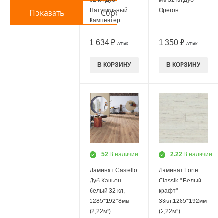
Натуральный
Орегон
Кампентер
1 634 ₽
1 350 ₽
/УПАК
/УПАК
В КОРЗИНУ
В КОРЗИНУ
52
В наличии
2.22
В наличии
Ламинат Castello
Ламинат Forte
Дуб Каньон
Classik " Белый
белый 32 кл,
крафт"
1285*192*8мм
33кл.1285*192мм
(2,22м²)
(2,22м²)